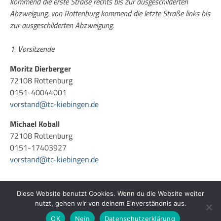
kommend die erste Straße rechts bis zur ausgeschilderten
Abzweigung, von Rottenburg kommend die letzte Straße links bis
zur ausgeschilderten Abzweigung.
1. Vorsitzende
Moritz Dierberger
72108 Rottenburg
0151-40044001
vorstand@tc-kiebingen.de
Michael Koball
72108 Rottenburg
0151-17403927
vorstand@tc-kiebingen.de
Diese Website benutzt Cookies. Wenn du die Website weiter
nutzt, gehen wir von deinem Einverständnis aus.
© 2026 Tennisclub Kiebingen |
Admin
OK
Nein
Datenschutzerklärung